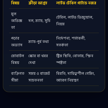
বিষয়
ক্রীড়া আগ্রহ
লাইভ টেবিল গাইডে নজর
মূল
টেবিল, লাইভ ভিজ্যুয়াল,
অভিজ্ঞ
দল, ম্যাচ, সূচি
নিয়ম
তা
পড়ার
নির্দেশনা, শর্তাবলী,
ম্যাচ-পূর্ব তথ্য
অভ্যাস
সতর্কতা
মোবাইল
স্কোর বা খবর
স্ট্রিম স্থিতি, বোতাম, স্ক্রিন
বিষয়
দেখা
স্পষ্টতা
ব্যক্তিগত
সময় ও বাজেট
বিরতি, দায়িত্বশীল গেমিং,
সীমা
সচেতনতা
আবেগ নিয়ন্ত্রণ