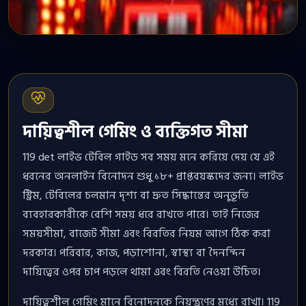
দায়িত্বশীল গেমিং ও ব্যক্তিগত সীমা
119 det লাইভ টেবিল গাইড সব সময় মনে করিয়ে দেয় যে এই
ধরনের অনলাইন বিনোদন শুধু ১৮+ প্রাপ্তবয়স্কদের জন্য। লাইভ
স্ট্রিম, টেবিলের চলমান দৃশ্য বা দ্রুত সিদ্ধান্তের অনুভূতি
ব্যবহারকারীকে বেশি সময় ধরে রাখতে পারে। তাই নিজের
সময়সীমা, বাজেট সীমা এবং বিরতির নিয়ম আগে ঠিক করা
দরকার। পরিবার, কাজ, পড়াশোনা, স্বাস্থ্য বা দৈনন্দিন
দায়িত্বের ওপর চাপ পড়লে থামা এবং বিরতি নেওয়া উচিত।
দায়িত্বশীল গেমিং মানে বিনোদনকে নিয়ন্ত্রণের মধ্যে রাখা। 119