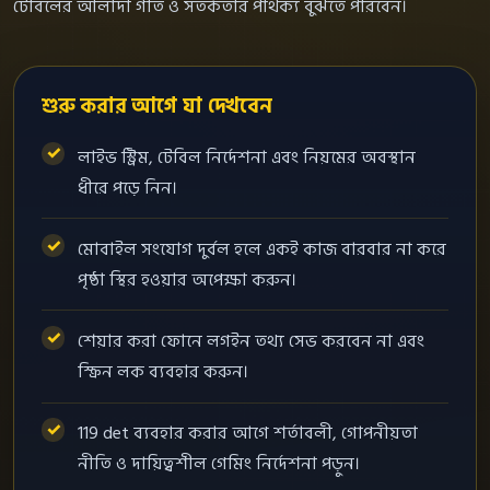
টেবিলের আলাদা গতি ও সতর্কতার পার্থক্য বুঝতে পারবেন।
শুরু করার আগে যা দেখবেন
লাইভ স্ট্রিম, টেবিল নির্দেশনা এবং নিয়মের অবস্থান
ধীরে পড়ে নিন।
মোবাইল সংযোগ দুর্বল হলে একই কাজ বারবার না করে
পৃষ্ঠা স্থির হওয়ার অপেক্ষা করুন।
শেয়ার করা ফোনে লগইন তথ্য সেভ করবেন না এবং
স্ক্রিন লক ব্যবহার করুন।
119 det ব্যবহার করার আগে শর্তাবলী, গোপনীয়তা
নীতি ও দায়িত্বশীল গেমিং নির্দেশনা পড়ুন।