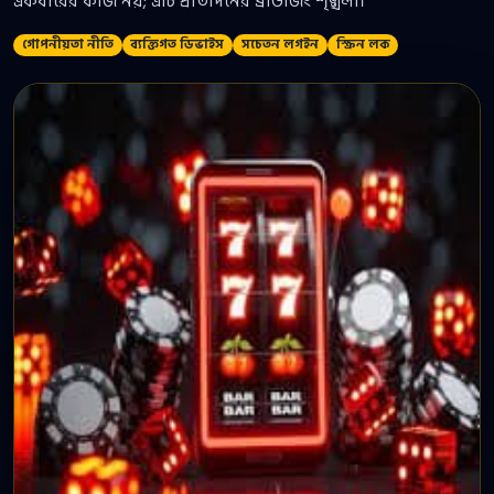
একবারের কাজ নয়; এটি প্রতিদিনের ব্রাউজিং শৃঙ্খলা।
গোপনীয়তা নীতি
ব্যক্তিগত ডিভাইস
সচেতন লগইন
স্ক্রিন লক