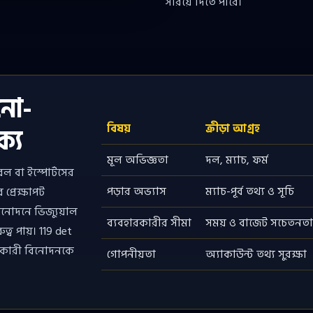
সরিয়ে দিতে পারে।
িনো-
ক্য
বিষয়
ক্রীড়া আগ্রহ
মূল অভিজ্ঞতা
দল, ম্যাচ, ফর্ম
ল বা ইস্পোর্টসের
পড়ার অভ্যাস
ম্যাচ-পূর্ব তথ্য ও সূচি
 প্রেক্ষাপট
বিনোদনে ভিজ্যুয়াল
ব্যবহারকারীর সীমা
সময় ও বাজেট সচেতনত
ত্ব পায়। 119 det
হারকারী বিনোদনকে
গোপনীয়তা
অ্যাকাউন্ট তথ্য সুরক্ষা