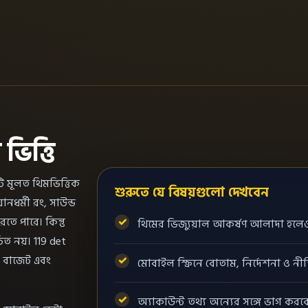
িত্তি
টি মূলত থিমভিত্তিক
শুরুতে যে বিষয়গুলো দেখবেন
ধর্মী রং, সাউন্ড
তে পারে। কিন্তু
থিমের ভিজ্যুয়াল আকর্ষণ আলাদা হলেও 
িত নয়। 119 det
ত বাজেট এবং
মোবাইল স্ক্রিনে বোতাম, নির্দেশনা ও নী
অ্যাকাউন্ট তথ্য অন্যের সঙ্গে ভাগ করব