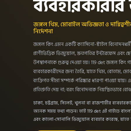
ব্যবহারকারীর 
জঙ্গল থিম, মোবাইল অভিজ্ঞতা ও দায়িত্বশ
নির্দেশনা
জঙ্গল কিং এমন একটি ক্যাসিনো-স্টাইল বিনোদনধর্মী
প্রাণীভিত্তিক ভিজ্যুয়াল, দ্রুতগতির ইন্টারফেস এবং
উপস্থাপনাকে গুরুত্ব দেওয়া হয়। 119 det জঙ্গল কি
ব্যবহারকারীদের জন্য তৈরি, যাতে থিম, বোতাম, মোব
ব্যক্তিগত সীমা সম্পর্কে পরিষ্কার ধারণা পাওয়া যায
প্রতিশ্রুতি দেয় না; বরং বিনোদনকে নিয়ন্ত্রিতভাবে 
ঢাকা, চট্টগ্রাম, সিলেট, খুলনা বা রাজশাহীর ব্যবহ
অনেক সময় তথ্য পড়েন। তাই 119 det এই গাইডে বাংলা ভ
এবং কালো-সোনালি ভিজ্যুয়াল ব্যবহার করেছে, যাতে ব