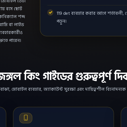
ই মোবাইল ডেটা
ায় বসে ছোট
119 det ব্যবহার করার আগে শর্তাবলী, গ
েকনিক্যাল শব্দ
পড়ুন।
, রামি বা লাইভ
ব্যবহারকারীও
বুঝতে পারেন।
জঙ্গল কিং গাইডের গুরুত্বপূর্ণ দি
িম বোঝা, মোবাইল ব্যবহার, অ্যাকাউন্ট সুরক্ষা এবং দায়িত্বশীল বিনোদনকে