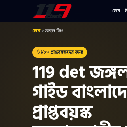
হোম
ই
হোম
>
জঙ্গল কিং
১৮+ প্রাপ্তবয়স্কদের জন্য
119 det জঙ্গ
গাইড বাংলাদ
প্রাপ্তবয়স্ক