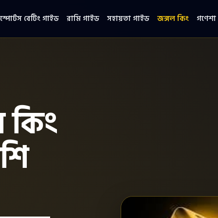
স্পোর্টস বেটিং গাইড
রামি গাইড
সহায়তা গাইড
জঙ্গল কিং
গণেশা 
ল কিং
েশি