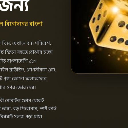
জন্য
ীল বিনোদনের বাংলা
 থিম, যেখানে বন্য পরিবেশ,
 ছোট স্ক্রিনে সহজে বোঝার মতো
ং গাইড বাংলাদেশি ১৮+
াইল ব্রাউজিং, গোপনীয়তা এবং
়। এই পৃষ্ঠা কোনো ফলাফলের
বোঝার ওপর জোর দেয়।
ারকারী মোবাইল ফোন থেকেই
াষা, বড় শিরোনাম, স্পষ্ট কার্ড
িষয়টি সহজে পড়া যায়।